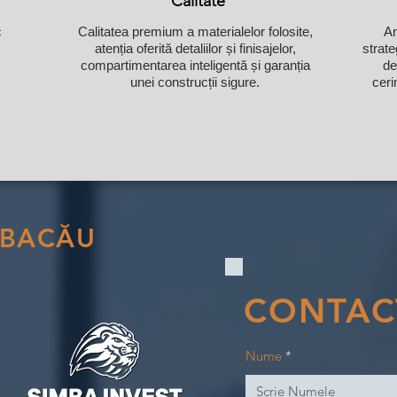
Calitate
c
Calitatea premium a materialelor folosite,
An
,
atenția oferită detaliilor și finisajelor,
strate
compartimentarea inteligentă și garanția
de
unei construcții sigure.
ceri
 BACĂU
CONTAC
Nume