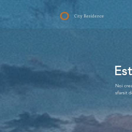
O
City Residence
Est
Noi crea
sfarsit d