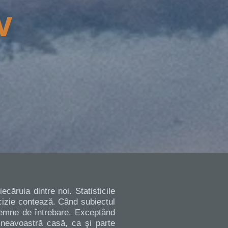
w
căruia dintre noi. Statisticile
ecizie contează. Când subiectul
semne de întrebare. Exceptând
umneavoastră casă, ca şi parte