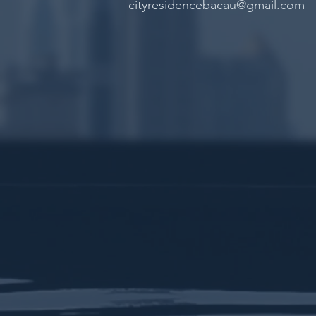
cityresidencebacau@gmail.com