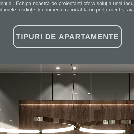
nţial. Echipa noastră de proiectanți oferă soluţia unei locu
timele tendințe din domeniu raportat la un preţ corect şi ava
TIPURI DE APARTAMENTE