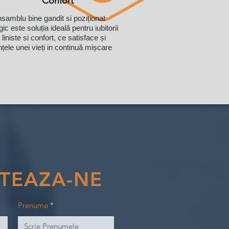
Confort
samblu bine gandit si poziționat
gic este soluția ideală pentru iubitorii
 liniste si confort, ce satisface și
nțele unei vieți in continuă mișcare
TEAZA-NE
Prenume