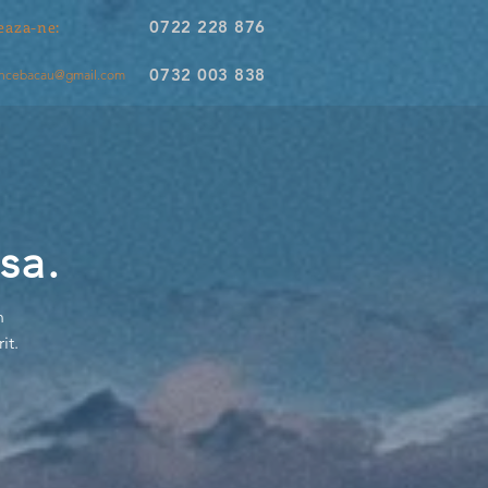
eaza-ne:
0722 228 876
0732 003 838
dencebacau@gmail.com
sa.
n
it.